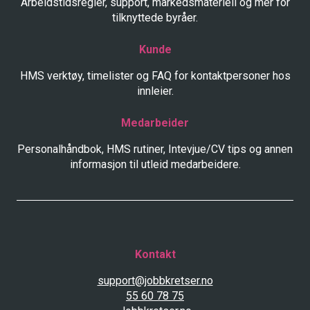
Arbeidstidsregler, support, markedsmateriell og mer for
tilknyttede byråer.
Kunde
HMS verktøy, timelister og FAQ for kontaktpersoner hos
innleier.
Medarbeider
Personalhåndbok, HMS rutiner, Intevjue/CV tips og annen
informasjon til utleid medarbeidere.
Kontakt
support@jobbkretser.no
55 60 78 75